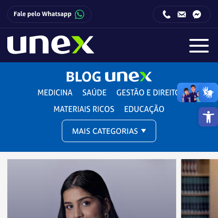
Fale pelo Whatsapp
Horário de funcionamento da Central de Relacionamento com o Candidato:
Horário de funcionamento da Central de Relacionamento com o Candidato:
MEDICINA
SAÚDE
GESTÃO E DIREITO
Barra de 
MATERIAIS RICOS
EDUCAÇÃO
MAIS CATEGORIAS