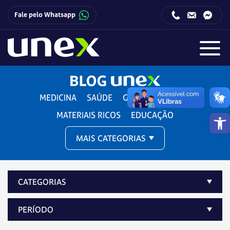
Fale pelo Whatsapp
Horário de funcionamento da Central de Relacionamento com o Candidato:
Horário de funcionamento da Central de Relacionamento com o Candidato:
MEDICINA
SAÚDE
GESTÃO E DIREITO
Barra de 
MATERIAIS RICOS
EDUCAÇÃO
MAIS CATEGORIAS
CATEGORIAS
PERÍODO