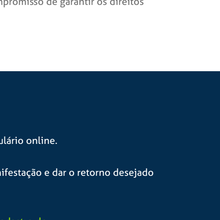
promisso de garantir os direitos
lário online.
nifestação e dar o retorno desejado