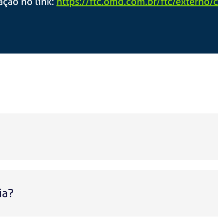
ação no link:
https://ftc.omd.com.br/ftc/externo/
ia?