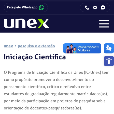
Fale pelo Whatsapp
Horário de funcionamento da Central de Relacionamento com o Candidato:
Horário de funcionamento da Central de Relacionamento com o Candidato:
unex
pesquisa e extensão
Iniciação Científica
Barra de 
O Programa de Iniciação Científica da Unex (IC-Unex) tem
como propósito promover o desenvolvimento do
pensamento científico, crítico e reflexivo entre
estudantes de graduação regularmente matriculados(as),
por meio da participação em projetos de pesquisa sob a
orientação de docentes-pesquisadores(as).