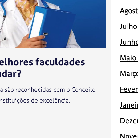
Agos
Julho
Junh
Maio
elhores faculdades
udar?
Març
Fever
a são reconhecidas com o Conceito
nstituições de excelência.
Janei
Deze
Nove