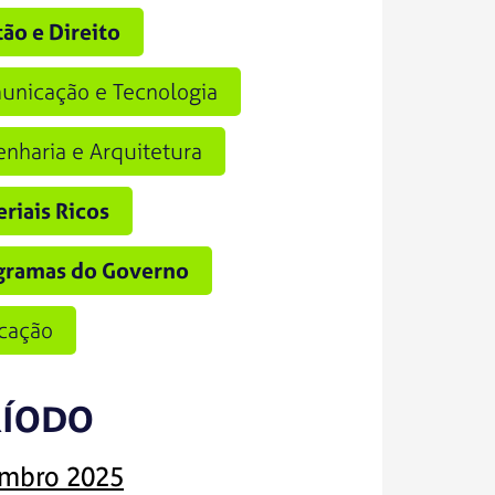
ão e Direito
unicação e Tecnologia
nharia e Arquitetura
riais Ricos
gramas do Governo
cação
RÍODO
mbro 2025