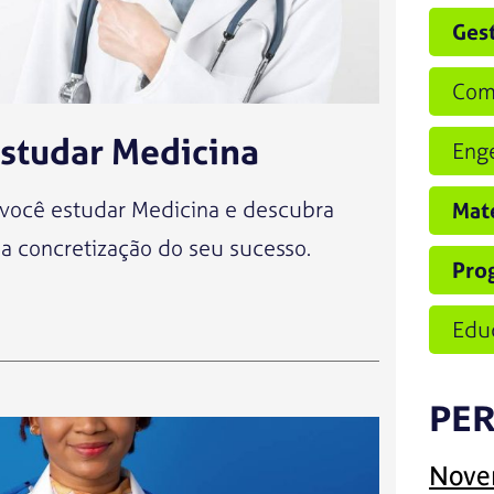
Gest
Com
estudar Medicina
Enge
 você estudar Medicina e descubra
Mate
 a concretização do seu sucesso.
Pro
Edu
PE
Nove