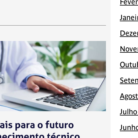
Fever
Janei
Deze
Nove
Outu
Sete
Agos
Julho
ais para o futuro
Junh
hecimento técnico