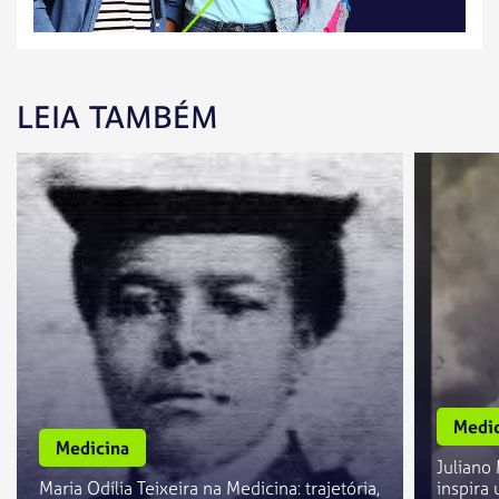
LEIA TAMBÉM
Medic
Medicina
Juliano
Maria Odília Teixeira na Medicina: trajetória,
inspira