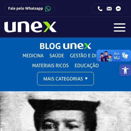
Fale pelo Whatsapp
Horário de funcionamento da Central de Relacionamento com o Candidato:
Horário de funcionamento da Central de Relacionamento com o Candidato:
MEDICINA
SAÚDE
GESTÃO E DIREITO
Barra de 
MATERIAIS RICOS
EDUCAÇÃO
MAIS CATEGORIAS