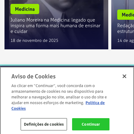
Medicina
Medic
Juliano Moreira na Medicina: legado que
inspira uma forma mais humana de ensinar
Redação
e cuidar
estrutu
18 de novembro de 2025
14 de ag
Aviso de Cookies
Ao clicar em “Continuar”, você concorda com o
armazenamento de cookies no seu dispositivo para
melhorar a navegação no site, analisar o uso do site e
IR PARA O SITE
ajudar em nossos esforços de marketing.
Política de
Cookies
Siga-nos:
Definições de cookies
Continuar