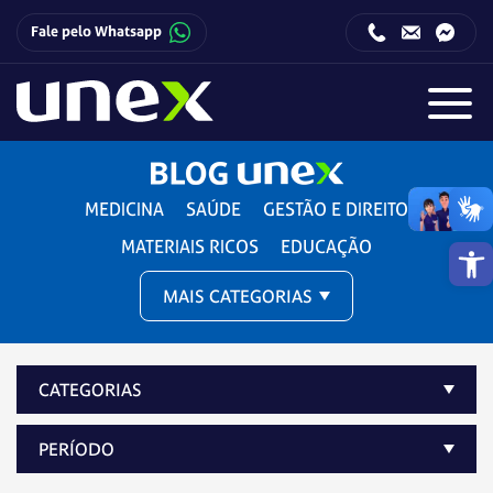
Fale pelo Whatsapp
Horário de funcionamento da Central de Relacionamento com o Candidato:
Horário de funcionamento da Central de Relacionamento com o Candidato:
MEDICINA
SAÚDE
GESTÃO E DIREITO
Barra de 
MATERIAIS RICOS
EDUCAÇÃO
MAIS CATEGORIAS
CATEGORIAS
PERÍODO