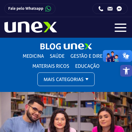
Fale pelo Whatsapp
Horário de funcionamento da Central de Relacionamento com o Candidato:
Horário de funcionamento da Central de Relacionamento com o Candidato:
MEDICINA
SAÚDE
GESTÃO E DIREITO
Barra de 
MATERIAIS RICOS
EDUCAÇÃO
MAIS CATEGORIAS