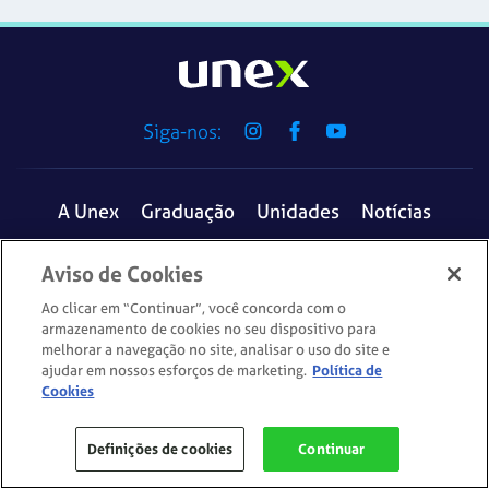
Siga-nos:
A Unex
Graduação
Unidades
Notícias
Estude na UNEX
Aviso de Cookies
Estude na UNEX
Ao clicar em “Continuar”, você concorda com o
armazenamento de cookies no seu dispositivo para
Vestibular Online
ENEM
Transferência Externa
melhorar a navegação no site, analisar o uso do site e
Sobre o Curso
ajudar em nossos esforços de marketing.
Como ingressar
Política de
O Mercado
Ensin
Segunda Graduação
Reingresso
Cookies
Aproveitamento de Resultado
Definições de cookies
Continuar
Matriz Curricular
Inscreva-se agora!
Graduação