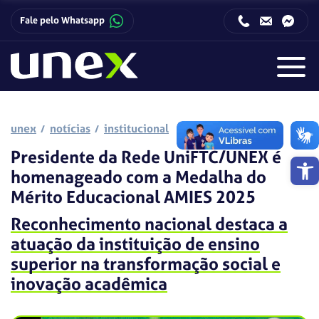
Fale pelo Whatsapp
Horário de funcionamento da Central de Relacionamento com o Candidato:
Horário de funcionamento da Central de Relacionamento com o Candidato:
unex
notícias
institucional
Presidente da Rede UniFTC/UNEX é
Barra de 
homenageado com a Medalha do
Mérito Educacional AMIES 2025
Reconhecimento nacional destaca a
atuação da instituição de ensino
superior na transformação social e
inovação acadêmica