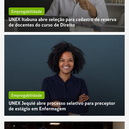
Empregabilidade
UNEX Itabuna abre seleção para cadastro de reserva
de docentes do curso de Direito
Empregabilidade
UNEX Jequié abre processo seletivo para preceptor
Empregabilidade
de estágio em Enfermagem
UNEX Feira de Santana abre vaga para Assistente de
Manutenção