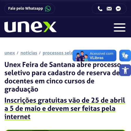
Fale pelo Whatsapp
Horário de funcionamento da Central de Relacionamento com o Candidato:
Horário de funcionamento da Central de Relacionamento com o Candidato:
unex
notícias
processos seletivos
Unex Feira de Santana abre processo
Barra de 
seletivo para cadastro de reserva de
docentes em cinco cursos de
graduação
Inscrições gratuitas vão de 25 de abril
a 5 de maio e devem ser feitas pela
internet