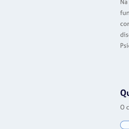
Na 
fu
con
dis
Psi
Qu
O c