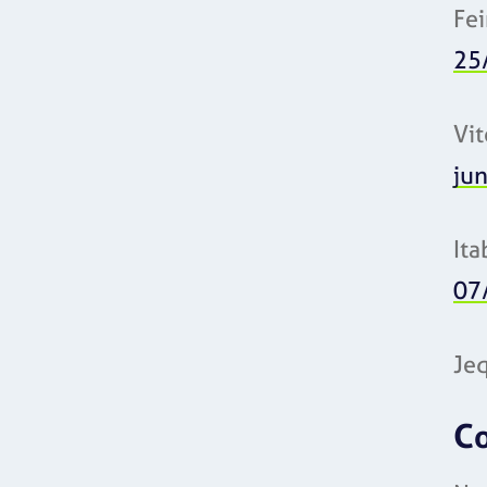
Fei
25
Vit
ju
It
07
Je
Co