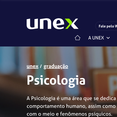
Fale pelo 
A UNEX
Horário de funcionamento da Central de Relacionam
Estrutura Organizacional
Centro de Carreiras
Iniciação Científica
Pesquisa e Extensão
unex
graduação
Psicologia
A Psicologia é uma área que se dedic
comportamento humano, assim como s
com o meio e fenômenos psíquicos.