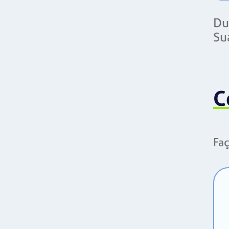
Du
Su
C
Faç