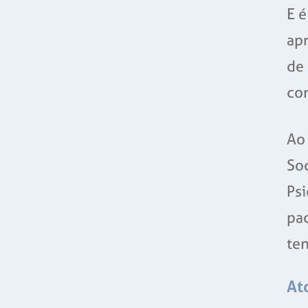
E é
ap
de
co
Ao 
Soc
Psi
pac
ten
At