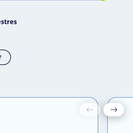
stres
?