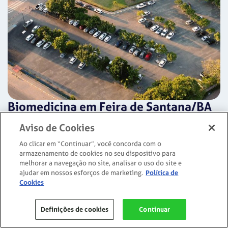
Biomedicina em Feira de Santana/BA
Aviso de Cookies
O curso de
Biomedicina em Feira de
Santana/BA
é oferecido no endereço:
Ao clicar em “Continuar”, você concorda com o
armazenamento de cookies no seu dispositivo para
Rua Artêmia Pires Freitas, , SIM
melhorar a navegação no site, analisar o uso do site e
Sobre o Curso
ajudar em nossos esforços de marketing.
Como ingressar
Política de
O Mercado
Ensin
Cookies
Conheça a unidade
Definições de cookies
Continuar
Matriz Curricular
Inscreva-se agora!