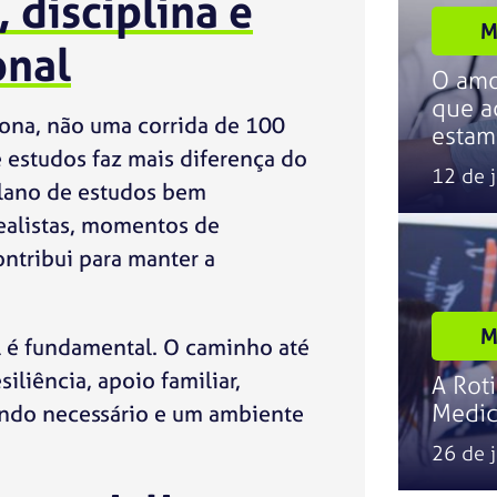
 disciplina e
M
onal
O amo
que a
ona, não uma corrida de 100
estam
e estudos faz mais diferença do
12 de 
plano de estudos bem
ealistas, momentos de
ntribui para manter a
M
l é fundamental. O caminho até
iliência, apoio familiar,
A Rot
Medic
do necessário e um ambiente
26 de 