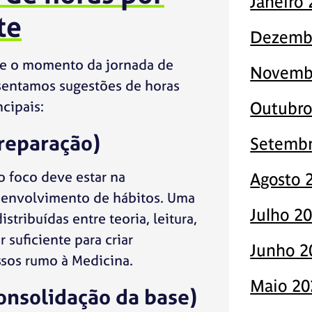
Janeiro
te
Dezemb
rme o momento da jornada de
Novemb
sentamos sugestões de horas
ncipais:
Outubro
preparação)
Setembr
 foco deve estar na
Agosto 
esenvolvimento de hábitos. Uma
Julho 2
stribuídas entre teoria, leitura,
 suficiente para criar
Junho 2
ssos rumo à Medicina.
Maio 20
onsolidação da base)