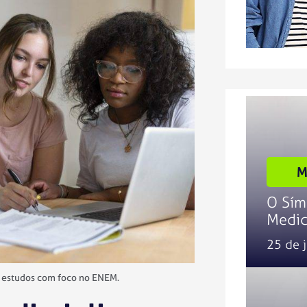
M
O Sím
Medic
25 de 
de estudos com foco no ENEM.