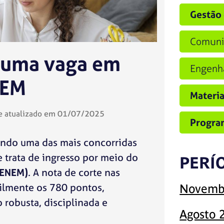
Gestão 
Comuni
 uma vaga em
Engenha
NEM
Materia
 atualizado em 01/07/2025
Progra
ndo uma das mais concorridas
 trata de ingresso por meio do
PERÍ
(ENEM)
. A nota de corte nas
acilmente os 780 pontos,
Novemb
 robusta, disciplinada e
Agosto 