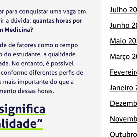
Julho 2
ar para conquistar uma vaga em
r a dúvida:
quantas horas por
Junho 2
em Medicina?
Maio 20
nde de fatores como o tempo
o do estudante, a qualidade
Março 2
ada. No entanto, é possível
Feverei
conforme diferentes perfis de
e mais importante do que a
Janeiro
mento dessas horas.
Dezemb
significa
Novemb
alidade”
Outubro