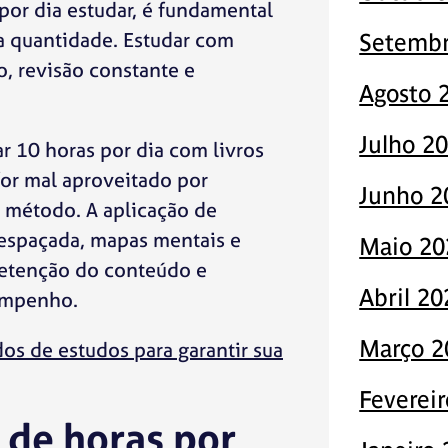
por dia estudar, é fundamental
 quantidade. Estudar com
Setembr
o, revisão constante e
Agosto 
Julho 2
ar 10 horas por dia com livros
for mal aproveitado por
Junho 2
e método. A aplicação de
espaçada, mapas mentais e
Maio 20
retenção do conteúdo e
Abril 20
empenho.
Março 2
os de estudos para garantir sua
Feverei
 de horas por