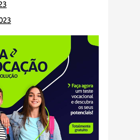
23
023