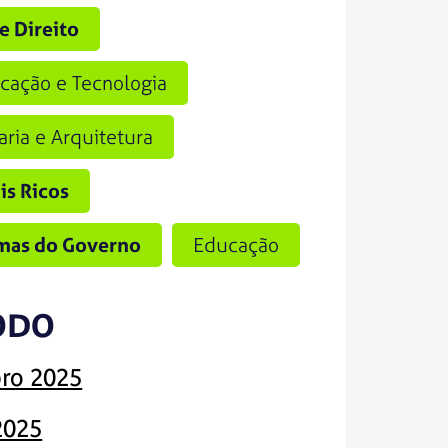
e Direito
cação e Tecnologia
ria e Arquitetura
is Ricos
mas do Governo
Educação
ODO
ro 2025
2025