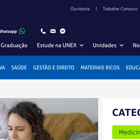
Ouvidoria
Trabalhe Conosco
Whatsapp
Graduação
Estude na UNEX
Unidades
No
ento com o Candidato:
Horário de funcionamento da Central de Relacionamento com o Candidato:
Editais, manuais e regulamentos
Vitória da Conquista
NA
SAÚDE
GESTÃO E DIREITO
MATERIAIS RICOS
EDUC
CATE
Medici