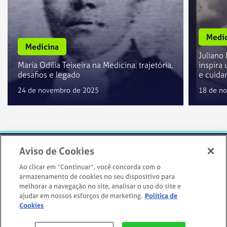
Medic
Medicina
Juliano
Maria Odília Teixeira na Medicina: trajetória,
inspira
desafios e legado
e cuida
24 de novembro de 2025
18 de n
Aviso de Cookies
Ao clicar em “Continuar”, você concorda com o
armazenamento de cookies no seu dispositivo para
melhorar a navegação no site, analisar o uso do site e
IR PARA O SITE
ajudar em nossos esforços de marketing.
Política de
Cookies