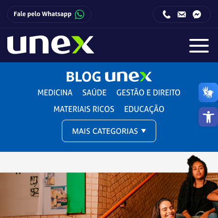
Fale pelo Whatsapp
Horário de funcionamento da Central de Relacionamento com o Candidato:
Horário de funcionamento da Central de Relacionamento com o Candidato:
MEDICINA
SAÚDE
GESTÃO E DIREITO
Barra de 
MATERIAIS RICOS
EDUCAÇÃO
MAIS CATEGORIAS