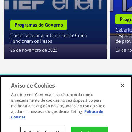
Progr
Programas do Governo
Gabarit
Como calcular a nota do Enem: Como
resposta
Funcionam os Pesos
de prov
26 de novembro de 2025
19 de n
Aviso de Cookies
Ao clicar em “Continuar”, você concorda com o
armazenamento de cookies no seu dispositivo para
melhorar a navegação no site, analisar o uso do site e
IR PARA O SITE
ajudar em nossos esforços de marketing.
Política de
Cookies
Siga-nos: