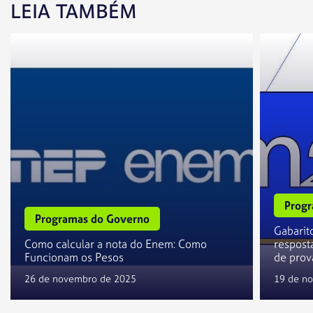
LEIA TAMBÉM
Progr
Programas do Governo
Gabarit
Como calcular a nota do Enem: Como
resposta
Funcionam os Pesos
de prov
26 de novembro de 2025
19 de n