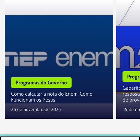
Progr
Programas do Governo
Gabarit
Como calcular a nota do Enem: Como
resposta
Funcionam os Pesos
de prov
26 de novembro de 2025
19 de n