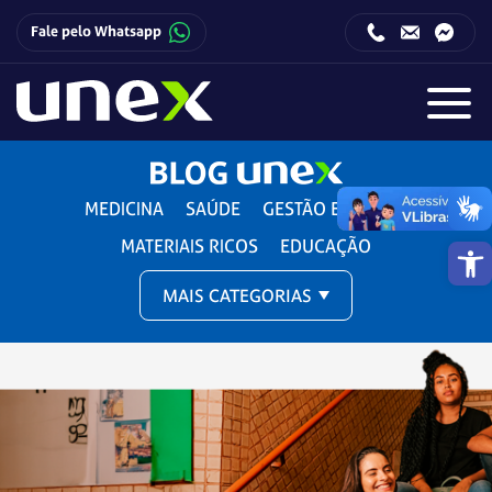
Fale pelo Whatsapp
Horário de funcionamento da Central de Relacionamento com o Candidato:
Horário de funcionamento da Central de Relacionamento com o Candidato:
MEDICINA
SAÚDE
GESTÃO E DIREITO
Barra de 
MATERIAIS RICOS
EDUCAÇÃO
MAIS CATEGORIAS