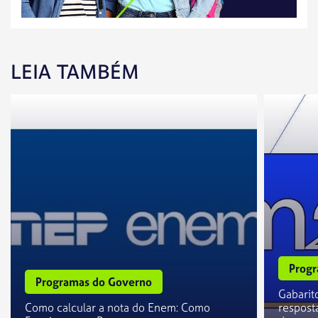
LEIA TAMBÉM
Progr
Programas do Governo
Gabarit
Como calcular a nota do Enem: Como
resposta