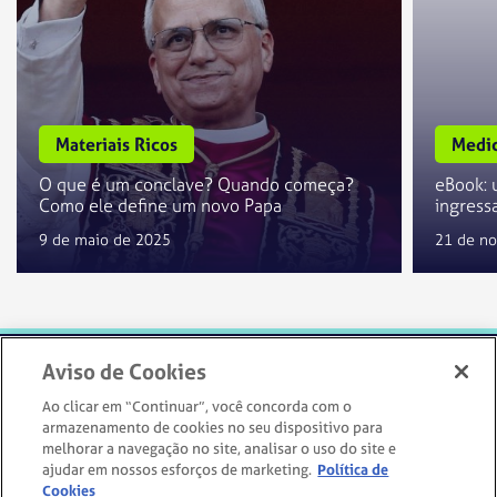
Materiais Ricos
Medic
O que é um conclave? Quando começa?
eBook: 
Como ele define um novo Papa
ingress
9 de maio de 2025
21 de n
Aviso de Cookies
Ao clicar em “Continuar”, você concorda com o
armazenamento de cookies no seu dispositivo para
melhorar a navegação no site, analisar o uso do site e
IR PARA O SITE
ajudar em nossos esforços de marketing.
Política de
Cookies