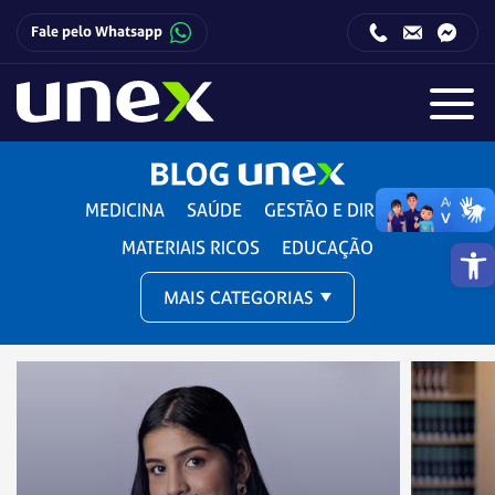
Fale pelo Whatsapp
Horário de funcionamento da Central de Relacionamento com o Candidato:
Horário de funcionamento da Central de Relacionamento com o Candidato:
MEDICINA
SAÚDE
GESTÃO E DIREITO
Barra de 
MATERIAIS RICOS
EDUCAÇÃO
MAIS CATEGORIAS