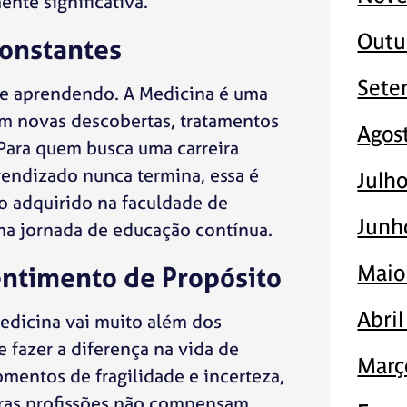
nte significativa.
Outu
Constantes
Sete
pre aprendendo. A Medicina é uma
om novas descobertas, tratamentos
Agos
 Para quem busca uma carreira
rendizado nunca termina, essa é
Julh
o adquirido na faculdade de
Junh
a jornada de educação contínua.
entimento de Propósito
Maio
Abri
Medicina vai muito além dos
e fazer a diferença na vida de
Març
mentos de fragilidade e incerteza,
tras profissões não compensam.