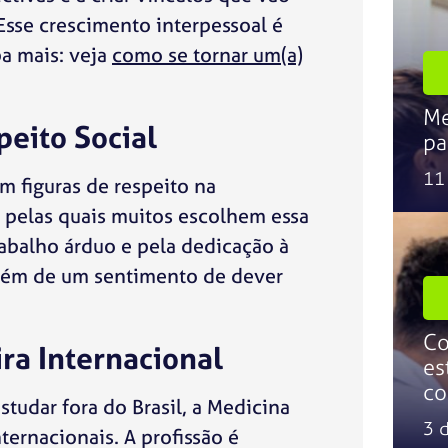
Esse crescimento interpessoal é
ba mais: veja
como se tornar um(a)
Me
eito Social
pa
11
 figuras de respeito na
s pelas quais muitos escolhem essa
rabalho árduo e pela dedicação à
 além de um sentimento de dever
Co
ira Internacional
es
co
tudar fora do Brasil, a Medicina
3 
ernacionais. A profissão é