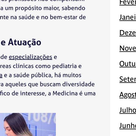
Feve
ca um propósito maior, sabendo
nte na saúde e no bem-estar de
Jane
Deze
de Atuação
Nove
 de
especializações
e
Outu
reas clínicas como pediatria e
a
e a saúde pública, há muitos
Sete
ra aqueles que buscam diversidade
ico de interesse, a Medicina é uma
Agos
Julh
Junh