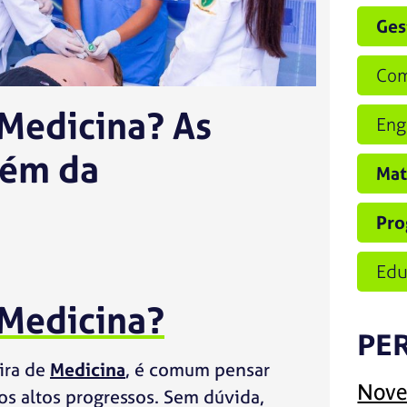
Ges
Com
 Medicina? As
Eng
lém da
Mat
Pro
Edu
 Medicina?
PE
ira de
Medicina
, é comum pensar
Nove
nos altos progressos. Sem dúvida,