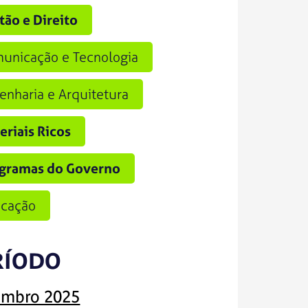
tão e Direito
unicação e Tecnologia
enharia e Arquitetura
eriais Ricos
gramas do Governo
cação
RÍODO
mbro 2025