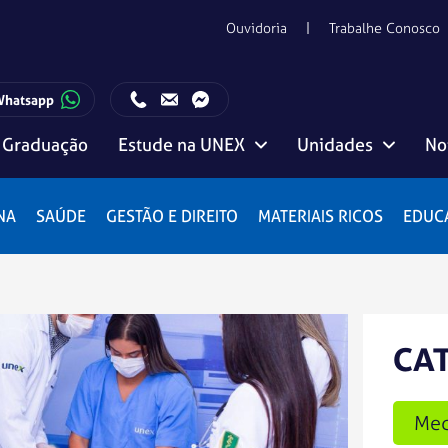
Ouvidoria
Trabalhe Conosco
Whatsapp
Graduação
Estude na UNEX
Unidades
No
ento com o Candidato:
Horário de funcionamento da Central de Relacionamento com o Candidato:
Editais, manuais e regulamentos
Vitória da Conquista
NA
SAÚDE
GESTÃO E DIREITO
MATERIAIS RICOS
EDUC
CA
Med