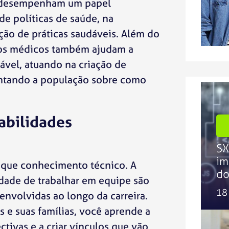
s desempenham um papel
e políticas de saúde, na
ão de práticas saudáveis. Além do
, os médicos também ajudam a
ável, atuando na criação de
entando a população sobre como
abilidades
SX
im
 que conhecimento técnico. A
do
dade de trabalhar em equipe são
18
nvolvidas ao longo da carreira.
 e suas famílias, você aprende a
ctivas e a criar vínculos que vão