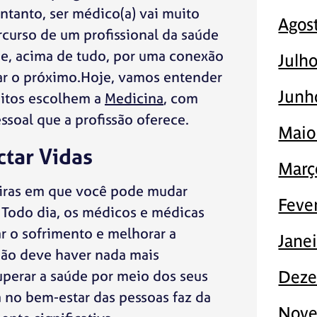
ntanto, ser médico(a) vai muito
Agos
rcurso de um profissional da saúde
s e, acima de tudo, por uma conexão
Julh
ar o próximo.Hoje, vamos entender
Junh
uitos escolhem a
Medicina
, com
ssoal que a profissão oferece.
Maio
tar Vidas
Març
iras em que você pode mudar
Feve
 Todo dia, os médicos e médicas
ar o sofrimento e melhorar a
Jane
Não deve haver nada mais
uperar a saúde por meio dos seus
Deze
 no bem-estar das pessoas faz da
Nove