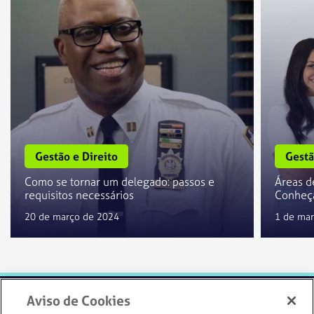
Gestão e Direito
Gestã
Como se tornar um delegado: passos e
Áreas d
requisitos necessários
Conheça
20 de março de 2024
1 de ma
Aviso de Cookies