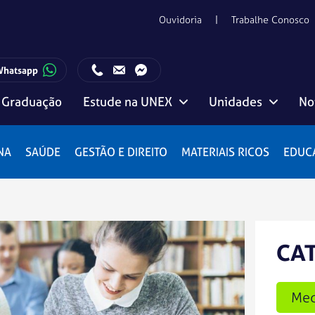
Ouvidoria
Trabalhe Conosco
Whatsapp
Graduação
Estude na UNEX
Unidades
No
ento com o Candidato:
Horário de funcionamento da Central de Relacionamento com o Candidato:
Editais, manuais e regulamentos
Vitória da Conquista
NA
SAÚDE
GESTÃO E DIREITO
MATERIAIS RICOS
EDUC
CA
Med