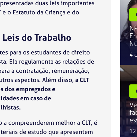
apresentadas duas leis importantes
T e o Estatuto da Criança e do
NP
 Leis do Trabalho
En
Nú
es para os estudantes de direito
4 
sta. Ela regulamenta as relações de
para a contratação, remuneração,
outros aspectos. Além disso,
a CLT
es dos empregados e
idades em caso de
Ve
histas.
fa
es
ito a compreenderem melhor a CLT, é
12
teriais de estudo que apresentem