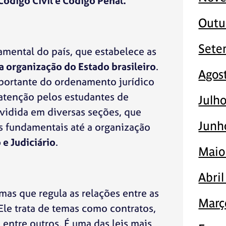
Código Civil e Código Penal.
Outu
Sete
amental do país, que estabelece as
da organização do Estado brasileiro
.
Agos
portante do ordenamento jurídico
atenção pelos estudantes de
Julh
dividida em diversas seções, que
Junh
as fundamentais até a organização
 e Judiciário
.
Maio
Abri
as que regula as relações entre as
Març
. Ele trata de temas como contratos,
 entre outros. É uma das leis mais