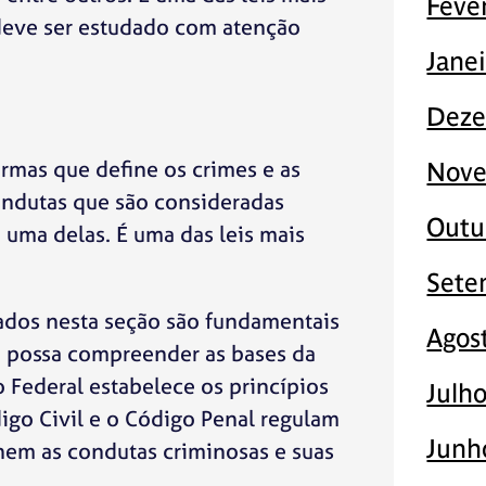
Feve
 deve ser estudado com atenção
Jane
Deze
rmas que define os crimes e as
Nove
condutas que são consideradas
Outu
 uma delas. É uma das leis mais
Sete
tados nesta seção são fundamentais
Agos
o possa compreender as bases da
ão Federal estabelece os princípios
Julh
igo Civil e o Código Penal regulam
Junh
inem as condutas criminosas e suas