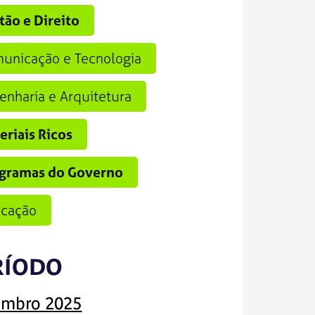
tão e Direito
unicação e Tecnologia
enharia e Arquitetura
eriais Ricos
gramas do Governo
cação
RÍODO
mbro 2025