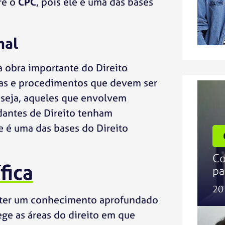
re o
CPC
, pois ele é uma das bases
nal
a obra importante do Direito
mas e procedimentos que devem ser
 seja, aqueles que envolvem
dantes de Direito tenham
e é uma das bases do Direito
Co
fica
pa
20
m ter um conhecimento aprofundado
ege as áreas do direito em que