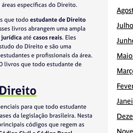
reas específicas do Direito.
Agos
os que todo
estudante de Direito
Julh
Esses livros abrangem uma ampla
 jurídica
até
casos reais
. Eles
Junh
studo do Direito e são uma
estudantes e profissionais da área.
Maio
0 livros que todo estudante de
Març
Feve
Direito
Jane
enciais para que todo estudante
ses da legislação brasileira. Nesta
Deze
principais códigos que regem as
Nove