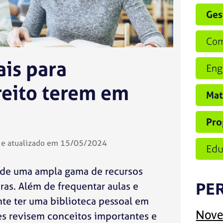
Ges
Com
ais para
Eng
reito terem em
Mat
Pro
e atualizado em 15/05/2024
Edu
de uma ampla gama de recursos
ras. Além de frequentar aulas e
PE
ante ter uma biblioteca pessoal em
Nove
es revisem conceitos importantes e