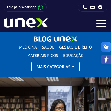
Fale pelo Whatsapp
Horário de funcionamento da Central de Relacionamento com o Candidato:
Horário de funcionamento da Central de Relacionamento com o Candidato:
MEDICINA
SAÚDE
GESTÃO E DIREITO
Barra de 
MATERIAIS RICOS
EDUCAÇÃO
MAIS CATEGORIAS