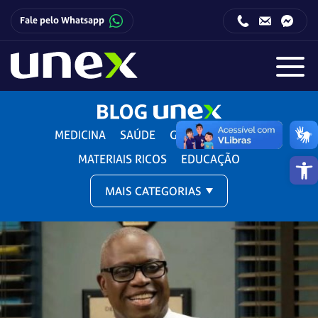
Fale pelo Whatsapp
Horário de funcionamento da Central de Relacionamento com o Candidato:
Horário de funcionamento da Central de Relacionamento com o Candidato:
MEDICINA
SAÚDE
GESTÃO E DIREITO
Barra de 
MATERIAIS RICOS
EDUCAÇÃO
MAIS CATEGORIAS