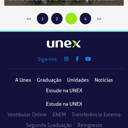
1
2
3
4
Siga-nos:
A Unex
Graduação
Unidades
Notícias
Estude na UNEX
Estude na UNEX
Vestibular Online
ENEM
Transferência Externa
Segunda Graduação
Reingresso