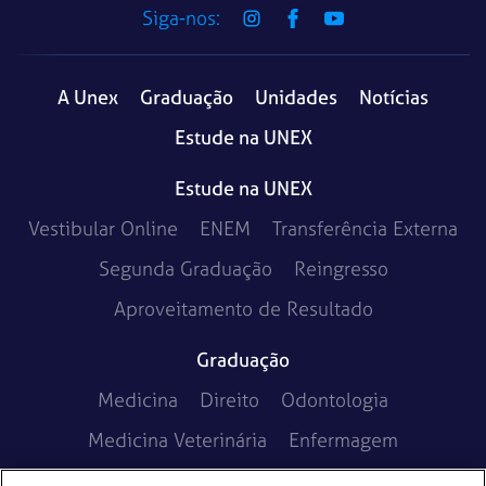
Siga-nos:
A Unex
Graduação
Unidades
Notícias
Estude na UNEX
Estude na UNEX
Vestibular Online
ENEM
Transferência Externa
Segunda Graduação
Reingresso
Aproveitamento de Resultado
Graduação
Medicina
Direito
Odontologia
Medicina Veterinária
Enfermagem