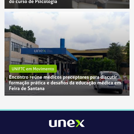
do curso de Psicologia
UNIFTC em Movimento
Encontro reúne médicos preceptores para discutir
formação prática e desafios da educação médica em
UNIFTC em Movimento
UNIFTC em Movimento
Feira de Santana
UNEX Jequié abre seleção para preceptor de estágio
UniFTC Juazeiro e Petrolina abrem seleção para
do curso de Enfermagem na Atenção Primária à
cadastro de reserva de docentes
Saúde