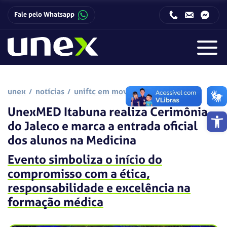
Fale pelo Whatsapp
Horário de funcionamento da Central de Relacionamento com o Candidato:
Horário de funcionamento da Central de Relacionamento com o Candidato:
unex
notícias
uniftc em movimento
UnexMED Itabuna realiza Cerimônia
Barra de 
do Jaleco e marca a entrada oficial
dos alunos na Medicina
Evento simboliza o início do
compromisso com a ética,
responsabilidade e excelência na
formação médica