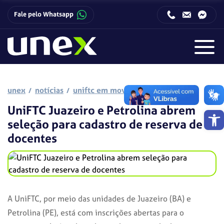
Fale pelo Whatsapp
Horário de funcionamento da Central de Relacionamento com o Candidato:
Horário de funcionamento da Central de Relacionamento com o Candidato:
unex
notícias
uniftc em movimento
UniFTC Juazeiro e Petrolina abrem
Barra de 
seleção para cadastro de reserva de
docentes
A UniFTC, por meio das unidades de Juazeiro (BA) e
Petrolina (PE), está com inscrições abertas para o