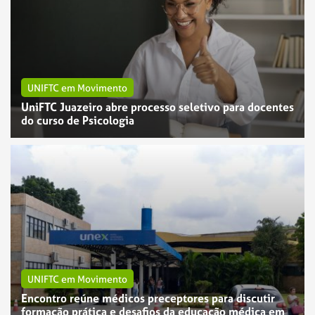
UNIFTC em Movimento
UniFTC Juazeiro abre processo seletivo para docentes
do curso de Psicologia
UNIFTC em Movimento
Encontro reúne médicos preceptores para discutir
UNIFTC em Movimento
formação prática e desafios da educação médica em