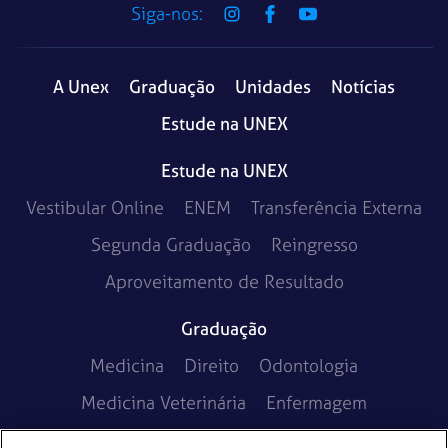
Siga-nos:
A Unex
Graduação
Unidades
Notícias
Estude na UNEX
Estude na UNEX
Vestibular Online
ENEM
Transferência Externa
Segunda Graduação
Reingresso
Aproveitamento de Resultado
Graduação
Medicina
Direito
Odontologia
Medicina Veterinária
Enfermagem