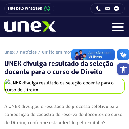
Fale pelo Whatsapp
Horário de funcionamento da Central de Relacionamento com o Candidato:
Horário de funcionamento da Central de Relacionamento com o Candidato:
unex
notícias
uniftc em movimento
UNEX divulga resultado da seleção
Barra de 
docente para o curso de Direito
A UNEX divulgou o resultado do processo seletivo para
composição de cadastro de reserva de docentes do curso
de Direito, conforme estabelecido pelo Edital nº