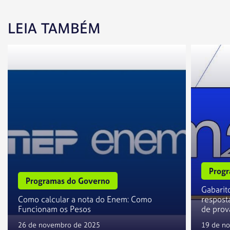
LEIA TAMBÉM
Progr
Programas do Governo
Gabarit
Como calcular a nota do Enem: Como
resposta
Funcionam os Pesos
de prov
26 de novembro de 2025
19 de n