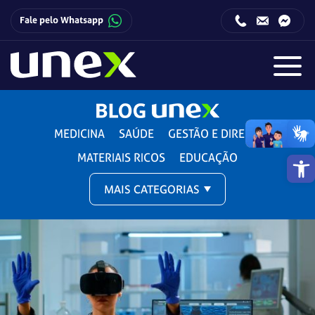
Fale pelo Whatsapp
Horário de funcionamento da Central de Relacionamento com o Candidato:
Horário de funcionamento da Central de Relacionamento com o Candidato:
MEDICINA
SAÚDE
GESTÃO E DIREITO
Barra de 
MATERIAIS RICOS
EDUCAÇÃO
MAIS CATEGORIAS