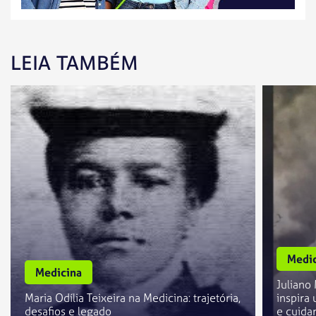
LEIA TAMBÉM
Medic
Medicina
Juliano
Maria Odília Teixeira na Medicina: trajetória,
inspira
desafios e legado
e cuida