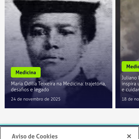
Medic
Medicina
Juliano
Maria Odília Teixeira na Medicina: trajetória,
inspira
desafios e legado
e cuida
24 de novembro de 2025
18 de n
Aviso de Cookies