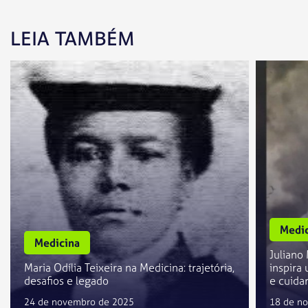
LEIA TAMBÉM
Medic
Medicina
Juliano
Maria Odília Teixeira na Medicina: trajetória,
inspira
desafios e legado
e cuida
24 de novembro de 2025
18 de n