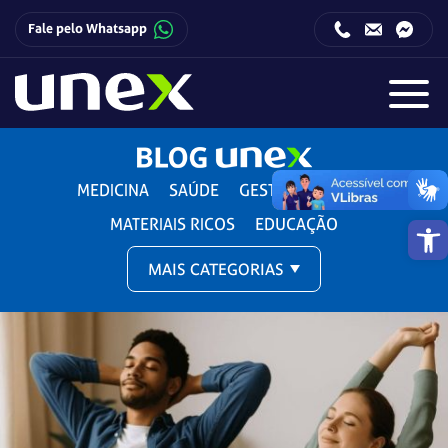
Fale pelo Whatsapp
Horário de funcionamento da Central de Relacionamento com o Candidato:
Horário de funcionamento da Central de Relacionamento com o Candidato:
MEDICINA
SAÚDE
GESTÃO E DIREITO
Barra de 
MATERIAIS RICOS
EDUCAÇÃO
MAIS CATEGORIAS