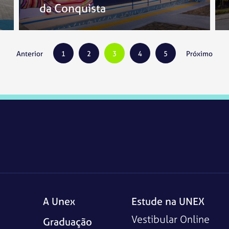
da Conquista
1
2
3
4
5
A Unex
Estude na UNEX
Vestibular Online
Graduação