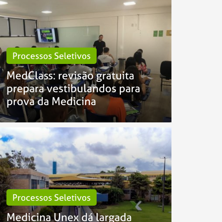
Processos Seletivos
MedClass: revisão gratuita
prepara vestibulandos para
prova da Medicina
Processos Seletivos
Medicina Unex dá largada