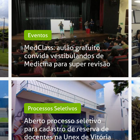
Eventos
MedClass: aulão gratuito
convida vestibulandos de
Medicina para super revisão
Processos Seletivos
Aberto processo seletivo
para cadastro de reserva de
docentes na Unex de Vitória