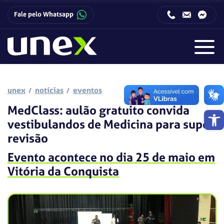
Fale pelo Whatsapp
Horário de funcionamento da Central de Relacionamento com o Candidato:
Horário de funcionamento da Central de Relacionamento com o Candidato:
unex
notícias
eventos
MedClass: aulão gratuito convida
Barra de 
vestibulandos de Medicina para super
revisão
Evento acontece no dia 25 de maio em
Vitória da Conquista