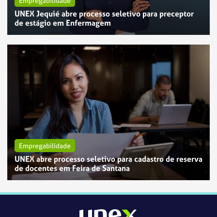
Empregabilidade
UNEX Jequié abre processo seletivo para preceptor
Empregabilidade
de estágio em Enfermagem
UNEX Feira de Santana abre vaga para Assistente de
Manutenção
Empregabilidade
UNEX abre processo seletivo para cadastro de reserva
de docentes em Feira de Santana