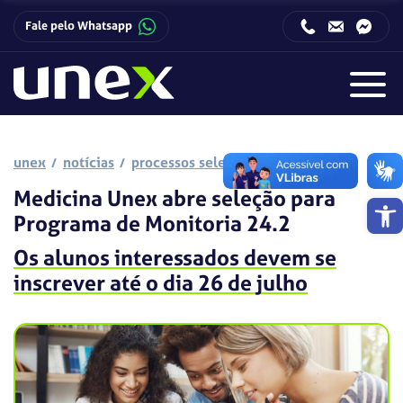
Fale pelo Whatsapp
Horário de funcionamento da Central de Relacionamento com o Candidato:
Horário de funcionamento da Central de Relacionamento com o Candidato:
unex
notícias
processos seletivos
Medicina Unex abre seleção para
Barra de 
Programa de Monitoria 24.2
Os alunos interessados devem se
inscrever até o dia 26 de julho