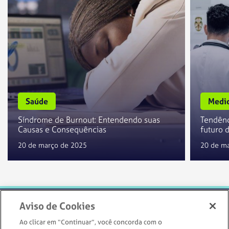
Saúde
Medic
Síndrome de Burnout: Entendendo suas
Tendênc
Causas e Consequências
futuro 
20 de março de 2025
20 de m
Aviso de Cookies
Ao clicar em “Continuar”, você concorda com o