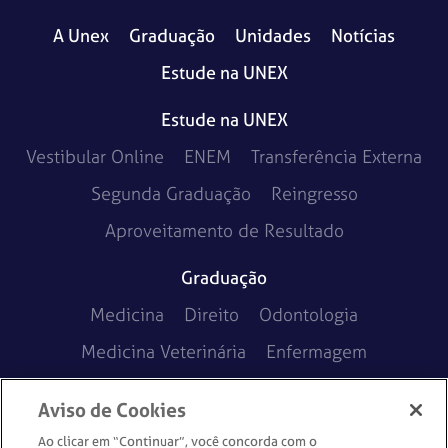
A Unex
Graduação
Unidades
Notícias
Estude na UNEX
Estude na UNEX
Vestibular Online
ENEM
Transferência Externa
Segunda Graduação
Reingresso
Aproveitamento de Resultado
Graduação
Medicina
Direito
Odontologia
Medicina Veterinária
Enfermagem
Aviso de Cookies
Ao clicar em “Continuar”, você concorda com o
Política de Privacidade
Política de Cookies