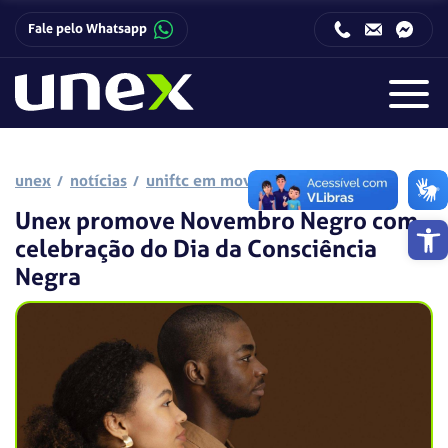
Fale pelo Whatsapp
Horário de funcionamento da Central de Relacionamento com o Candidato:
Horário de funcionamento da Central de Relacionamento com o Candidato:
unex
notícias
uniftc em movimento
Unex promove Novembro Negro com
Barra de 
celebração do Dia da Consciência
Negra