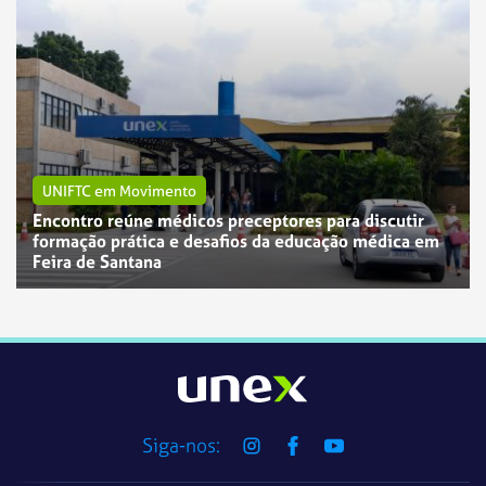
UNIFTC em Movimento
Encontro reúne médicos preceptores para discutir
formação prática e desafios da educação médica em
UNIFTC em Movimento
UNIFTC em Movimento
Feira de Santana
UNEX Jequié abre seleção para preceptor de estágio
UniFTC Juazeiro e Petrolina abrem seleção para
do curso de Enfermagem na Atenção Primária à
cadastro de reserva de docentes
Saúde
Siga-nos: