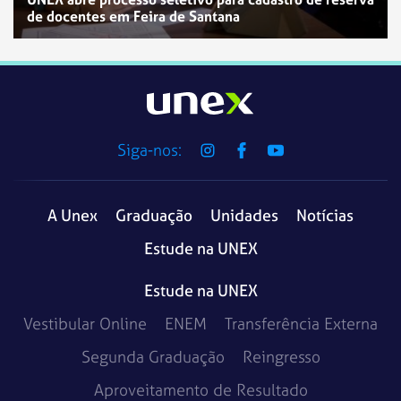
de docentes em Feira de Santana
Siga-nos:
A Unex
Graduação
Unidades
Notícias
Estude na UNEX
Estude na UNEX
Vestibular Online
ENEM
Transferência Externa
Segunda Graduação
Reingresso
Aproveitamento de Resultado