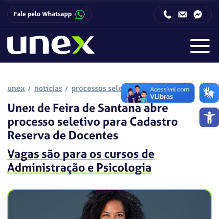
Fale pelo Whatsapp
Horário de funcionamento da Central de Relacionamento com o Candidato:
Horário de funcionamento da Central de Relacionamento com o Candidato:
unex
notícias
processos seletivos
Unex de Feira de Santana abre
Barra de 
processo seletivo para Cadastro
Reserva de Docentes
Vagas são para os cursos de
Administração e Psicologia