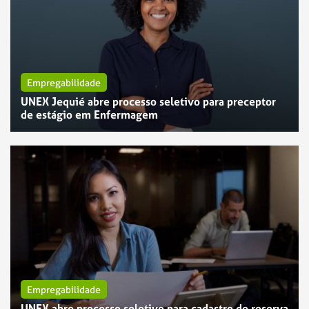
Empregabilidade
UNEX Jequié abre processo seletivo para preceptor
Empregabilidade
de estágio em Enfermagem
UNEX Feira de Santana abre vaga para Assistente de
Manutenção
Empregabilidade
UNEX abre processo seletivo para cadastro de reserva