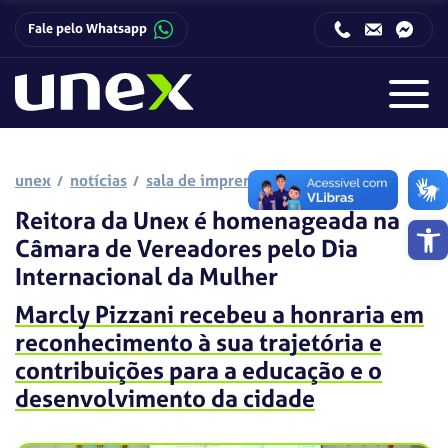
Fale pelo Whatsapp
Horário de funcionamento da Central de Relacionamento com o Candidato:
Horário de funcionamento da Central de Relacionamento com o Candidato:
unex
notícias
sala de imprensa
Reitora da Unex é homenageada na
Barra de 
Câmara de Vereadores pelo Dia
Internacional da Mulher
Marcly Pizzani recebeu a honraria em
reconhecimento à sua trajetória e
contribuições para a educação e o
desenvolvimento da cidade