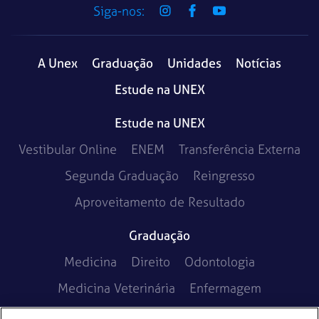
Siga-nos:
A Unex
Graduação
Unidades
Notícias
Estude na UNEX
Estude na UNEX
Vestibular Online
ENEM
Transferência Externa
Segunda Graduação
Reingresso
Aproveitamento de Resultado
Graduação
Medicina
Direito
Odontologia
Medicina Veterinária
Enfermagem