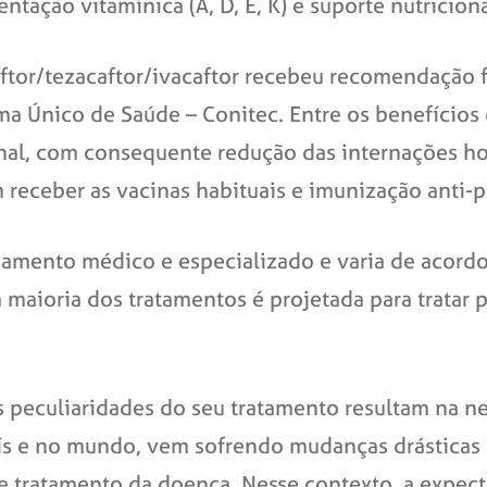
tação vitamínica (A, D, E, K) e suporte nutriciona
caftor/tezacaftor/ivacaftor recebeu recomendação
ma Único de Saúde – Conitec. Entre os benefícios
nal, com consequente redução das internações hos
em receber as vacinas habituais e imunização anti
amento médico e especializado e varia de acord
 maioria dos tratamentos é projetada para tratar 
s peculiaridades do seu tratamento resultam na n
aís e no mundo, vem sofrendo mudanças drásticas
e tratamento da doença. Nesse contexto, a expec