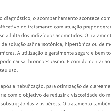
 o diagnóstico, o acompanhamento acontece com u
ignificativo no tratamento com atuação prepondera
ase adulta dos indivíduos acometidos. O tratame
a de solução salina isotônica, hipertônica ou de
 micras. A utilização é geralmente segura e bem t
e pode causar broncoespasmo. É complementar ao
seu uso.
ia após a nebulização, para otimização de claream
tória com o objetivo de reduzir a viscosidade do mu
esobstrução das vias aéreas. O tratamento també