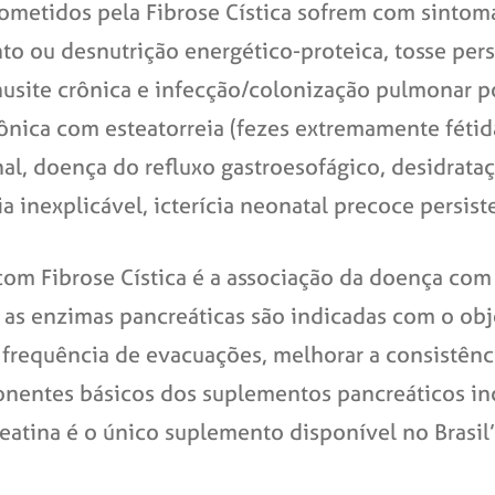
ometidos pela Fibrose Cística sofrem com sintoma
to ou desnutrição energético-proteica, tosse per
nusite crônica e infecção/colonização pulmonar por
crônica com esteatorreia (fezes extremamente fétida
tinal, doença do refluxo gastroesofágico, desidrat
inexplicável, icterícia neonatal precoce persisten
com Fibrose Cística é a associação da doença com
, as enzimas pancreáticas são indicadas com o ob
a frequência de evacuações, melhorar a consistênc
nentes básicos dos suplementos pancreáticos inc
eatina é o único suplemento disponível no Brasil”