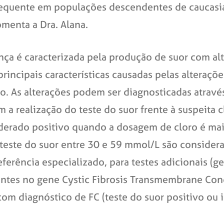
requente em populações descendentes de caucasia
omenta a Dra. Alana.
a é caracterizada pela produção de suor com alt
 principais características causadas pelas alteraç
rpo. As alterações podem ser diagnosticadas atra
 a realização do teste do suor frente à suspeita 
siderado positivo quando a dosagem de cloro é m
teste do suor entre 30 e 59 mmol/L são consider
rência especializado, para testes adicionais (ge
riantes no gene Cystic Fibrosis Transmembrane Co
com diagnóstico de FC (teste do suor positivo ou