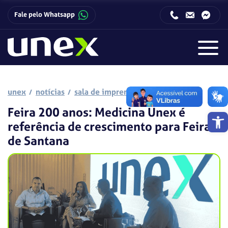
Fale pelo Whatsapp
Horário de funcionamento da Central de Relacionamento com o Candidato:
Horário de funcionamento da Central de Relacionamento com o Candidato:
unex
notícias
sala de imprensa
Feira 200 anos: Medicina Unex é
Barra de 
referência de crescimento para Feira
de Santana