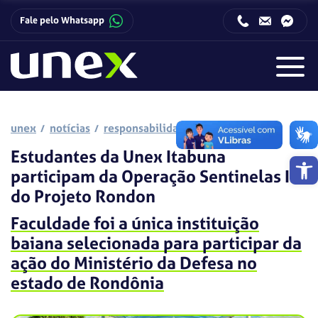
Fale pelo Whatsapp
Horário de funcionamento da Central de Relacionamento com o Candidato:
Horário de funcionamento da Central de Relacionamento com o Candidato:
unex
notícias
responsabilidade social
Estudantes da Unex Itabuna
Barra de 
participam da Operação Sentinelas II
do Projeto Rondon
Faculdade foi a única instituição
baiana selecionada para participar da
ação do Ministério da Defesa no
estado de Rondônia