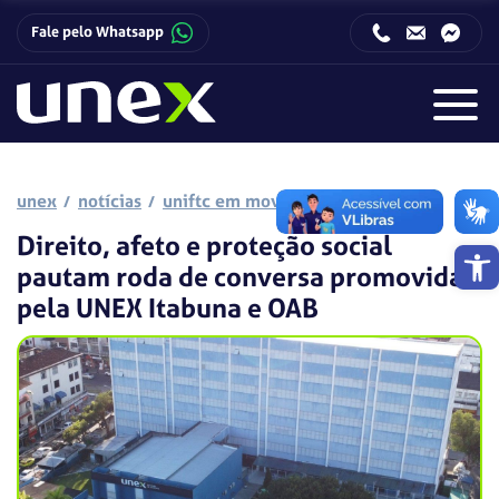
Fale pelo Whatsapp
Horário de funcionamento da Central de Relacionamento com o Candidato:
Horário de funcionamento da Central de Relacionamento com o Candidato:
unex
notícias
uniftc em movimento
Direito, afeto e proteção social
Barra de 
pautam roda de conversa promovida
pela UNEX Itabuna e OAB