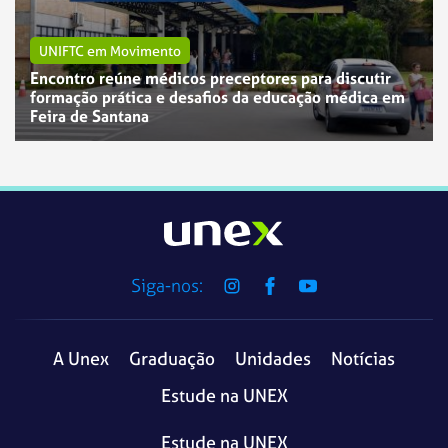
UNIFTC em Movimento
Encontro reúne médicos preceptores para discutir
formação prática e desafios da educação médica em
UNIFTC em Movimento
UNIFTC em Movimento
Feira de Santana
UNEX Jequié abre seleção para preceptor de estágio
UniFTC Juazeiro e Petrolina abrem seleção para
do curso de Enfermagem na Atenção Primária à
cadastro de reserva de docentes
Saúde
Siga-nos:
A Unex
Graduação
Unidades
Notícias
Estude na UNEX
Estude na UNEX