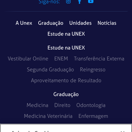
Siga-nos:
A Unex
Graduação
Unidades
Notícias
Estude na UNEX
Estude na UNEX
Vestibular Online
ENEM
Transferência Externa
Segunda Graduação
Reingresso
Aproveitamento de Resultado
Graduação
Medicina
Direito
Odontologia
Medicina Veterinária
Enfermagem