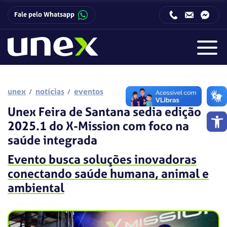
Fale pelo Whatsapp
Horário de funcionamento da Central de Relacionamento com o Candidato:
Horário de funcionamento da Central de Relacionamento com o Candidato:
unex
notícias
eventos
Unex Feira de Santana sedia edição
Barra de 
2025.1 do X-Mission com foco na
saúde integrada
Evento busca soluções inovadoras
conectando saúde humana, animal e
ambiental