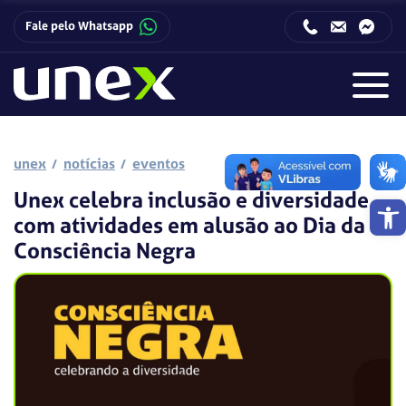
Fale pelo Whatsapp
Horário de funcionamento da Central de Relacionamento com o Candidato:
Horário de funcionamento da Central de Relacionamento com o Candidato:
unex
notícias
eventos
Unex celebra inclusão e diversidade
Barra de 
com atividades em alusão ao Dia da
Consciência Negra