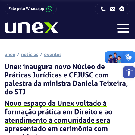
Fale pelo Whatsapp
Horário de funcionamento da Central de Relacionamento com o Candidato:
Horário de funcionamento da Central de Relacionamento com o Candidato:
unex
notícias
eventos
Unex inaugura novo Núcleo de
Barra de 
Práticas Jurídicas e CEJUSC com
palestra da ministra Daniela Teixeira,
do STJ
Novo espaço da Unex voltado à
formação prática em Direito e ao
atendimento à comunidade será
apresentado em cerimônia com