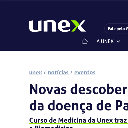
Fale pelo 
A UNEX
Horário de funcionamento da Central de Relacionam
Estrutura Organizacional
Centro de Carreiras
Iniciação Científica
Pesquisa e Extensão
unex
notícias
eventos
Novas descobert
da doença de P
Curso de Medicina da Unex tra