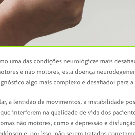
o uma das condições neurológicas mais desafiad
motores e não motores, esta doença neurodegenera
gnóstico algo mais complexo e desafiador para a
ar, a lentidão de movimentos, a instabilidade po
, que interferem na qualidade de vida dos pacient
intomas não motores, como a depressão e disfunçã
kinson e, por isso, não serem tratados corretam