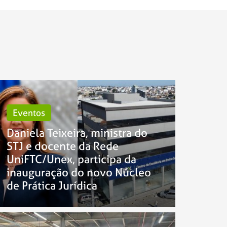
Eventos
Daniela Teixeira, ministra do
STJ e docente da Rede
UniFTC/Unex, participa da
inauguração do novo Núcleo
de Prática Jurídica