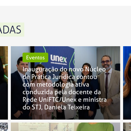
ADAS
Eventos
Inauguração do novo Núcleo
de Prática Jurídica contou
com metodologia ativa
conduzida pela docente da
Rede UniFTC/Unex e ministra
do STJ, Daniela Teixeira